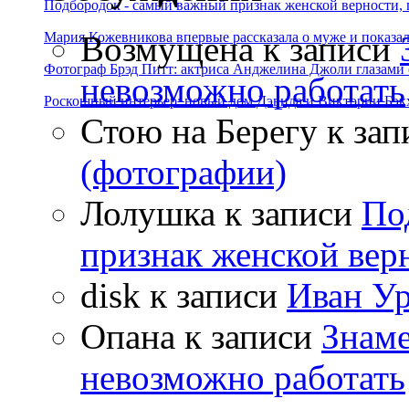
Подбородок - самый важный признак женской верности, 
Возмущена
к записи
Мария Кожевникова впервые рассказала о муже и показала
Фотограф Брэд Питт: актриса Анджелина Джоли глазами с
невозможно работать
Роскошный интерьер: новый дом Дэвида и Виктории Бэк
Стою на Берегу
к зап
(фотографии)
Лолушка
к записи
По
признак женской вер
disk
к записи
Иван Ур
Опана
к записи
Знаме
невозможно работать