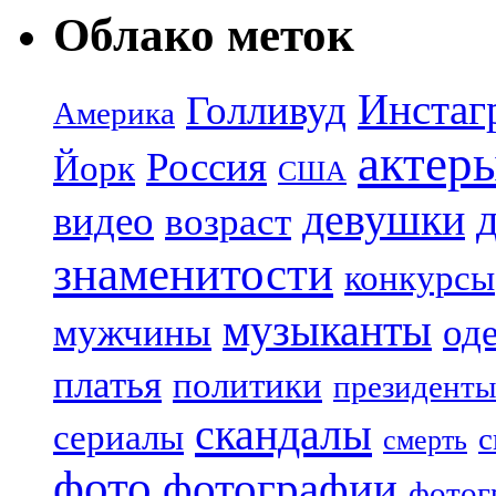
Облако меток
Инстаг
Голливуд
Америка
актер
Россия
Йорк
США
девушки
видео
возраст
знаменитости
конкурсы
музыканты
мужчины
од
платья
политики
президенты
скандалы
сериалы
с
смерть
фото
фотографии
фотог