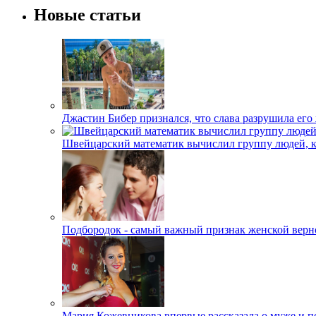
Новые статьи
Джастин Бибер признался, что слава разрушила его
Швейцарский математик вычислил группу людей, 
Подбородок - самый важный признак женской верн
Мария Кожевникова впервые рассказала о муже и п