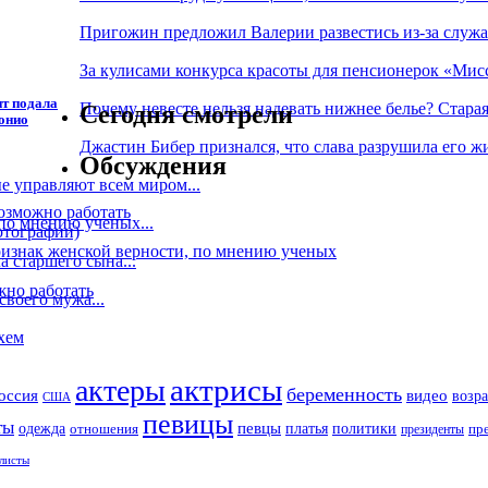
Пригожин предложил Валерии развестись из-за служ
За кулисами конкурса красоты для пенсионерок «Мисс
т подала
Почему невесте нельзя надевать нижнее белье? Стара
Сегодня смотрели
тонио
Джастин Бибер признался, что слава разрушила его жи
Обсуждения
 управляют всем миром...
озможно работать
по мнению ученых...
отографии)
знак женской верности, по мнению ученых
 старшего сына...
жно работать
воего мужа...
хем
актрисы
актеры
беременность
оссия
видео
возра
США
певицы
ты
певцы
одежда
платья
политики
отношения
президенты
пр
листы