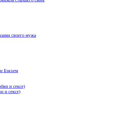
азами своего мужа
и Бэкхем
и и сексе)