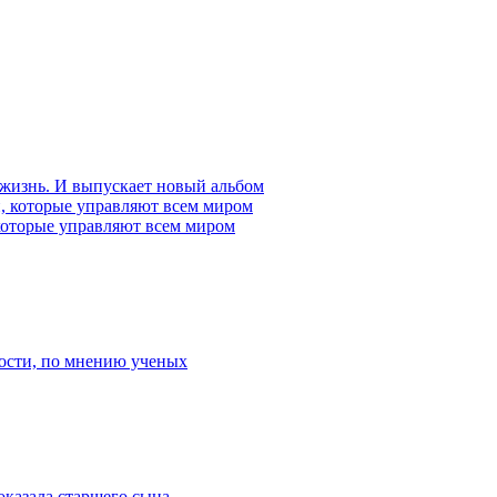
 жизнь. И выпускает новый альбом
которые управляют всем миром
ости, по мнению ученых
оказала старшего сына