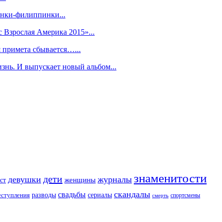
анки-филиппинки...
 Взрослая Америка 2015»...
я примета сбывается…...
знь. И выпускает новый альбом...
знаменитости
дети
девушки
журналы
женщины
ст
скандалы
свадьбы
разводы
сериалы
еступления
спортсмены
смерть