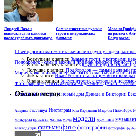
Линдсей Лохан
Самые известные русские
Мелани Гриффи
выписалась из клиники
герои в американских
на развод с Ан
после судебного приговора
фильмах
Бандеросом
Швейцарский математик вычислил группу людей, которые
Возмущена
к записи
Знаменитости, с которыми нев
Подбородок - самый важный признак женской верности, 
Стою на Берегу
к записи
Девушки идут в отрыв! (ф
Лолушка
к записи
Подбородок — самый важный при
Мария Кожевникова впервые рассказала о муже и показала
disk
к записи
Иван Ургант стал отцом во второй раз
Опана
к записи
Знаменитости, с которыми невозмо
Фотограф Брэд Питт: актриса Анджелина Джоли глазами с
Облако меток
Роскошный интерьер: новый дом Дэвида и Виктории Бэк
Голливуд
Инстаграм
Р
Нью-Йорк
Америка
Ким Кардашьян
Мадонна
модели
музыкан
красота
мужчины
конкурсы
мода
макияж
фото
фильмы
фотографии
телеведущие
фотографы
футбо