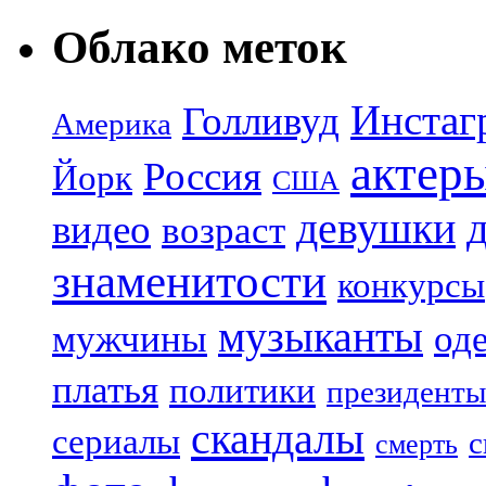
Облако меток
Инстаг
Голливуд
Америка
актер
Россия
Йорк
США
девушки
видео
возраст
знаменитости
конкурсы
музыканты
мужчины
од
платья
политики
президенты
скандалы
сериалы
с
смерть