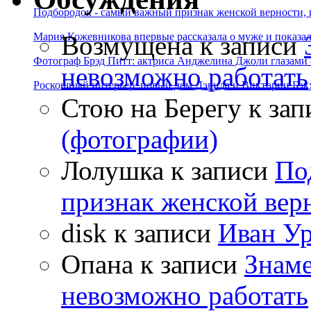
Подбородок - самый важный признак женской верности, 
Возмущена
к записи
Мария Кожевникова впервые рассказала о муже и показала
Фотограф Брэд Питт: актриса Анджелина Джоли глазами с
невозможно работать
Роскошный интерьер: новый дом Дэвида и Виктории Бэк
Стою на Берегу
к зап
(фотографии)
Лолушка
к записи
По
признак женской вер
disk
к записи
Иван Ур
Опана
к записи
Знаме
невозможно работать