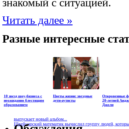
знакомый с ситуацией.
Читать далее »
Разные интересные стат
10 звезд шоу-бизнеса с
Цветы жизни: звездные
Откровенные ф
неожиданно блестящим
дети-аутисты
20-летней Анд
образованием
Джоли
выпускает новый альбом...
Швейцарский математик вычислил группу людей, которые
Обсуждения