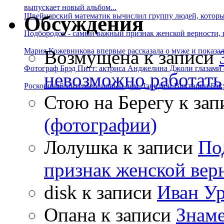
выпускает новый альбом...
Швейцарский математик вычислил группу людей, которые
Обсуждения
Подбородок - самый важный признак женской верности, 
Возмущена
к записи
Мария Кожевникова впервые рассказала о муже и показала
Фотограф Брэд Питт: актриса Анджелина Джоли глазами с
невозможно работать
Роскошный интерьер: новый дом Дэвида и Виктории Бэк
Стою на Берегу
к зап
(фотографии)
Лолушка
к записи
По
признак женской вер
disk
к записи
Иван Ур
Опана
к записи
Знаме