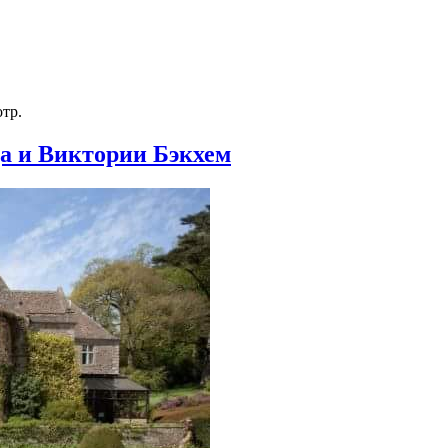
тр.
а и Виктории Бэкхем