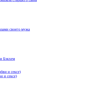
азами своего мужа
и Бэкхем
и и сексе)