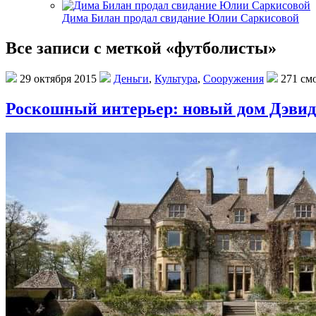
Дима Билан продал свидание Юлии Саркисовой
Все записи с меткой «футболисты»
29 октября 2015
Деньги
,
Культура
,
Сооружения
271 смо
Роскошный интерьер: новый дом Дэвид