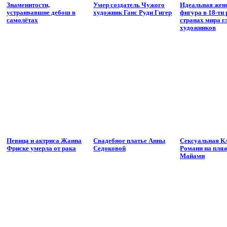
Знаменитости,
Умер создатель Чужого
Идеальная жен
устраивавшие дебош в
художник Ганс Руди Гигер
фигура в 18-ти
самолётах
странах мира г
художников
Певица и актриса Жанна
Свадебное платье Анны
Сексуальная К
Фриске умерла от рака
Седоковой
Романи на пляж
Майами