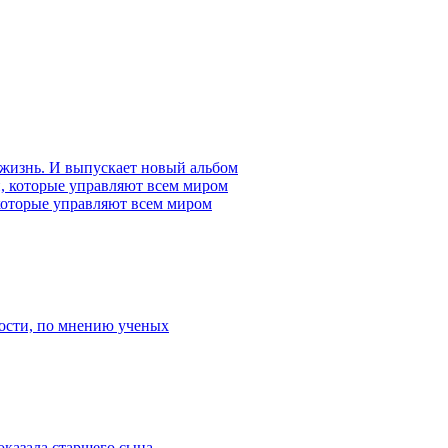
 жизнь. И выпускает новый альбом
которые управляют всем миром
ости, по мнению ученых
оказала старшего сына