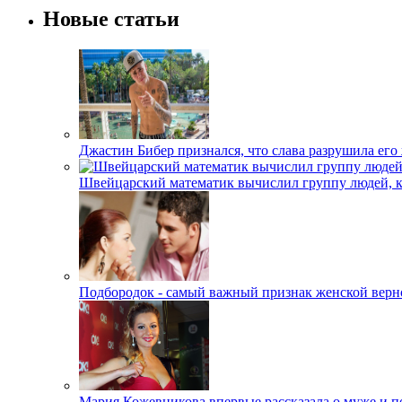
Новые статьи
Джастин Бибер признался, что слава разрушила его
Швейцарский математик вычислил группу людей, 
Подбородок - самый важный признак женской верн
Мария Кожевникова впервые рассказала о муже и п