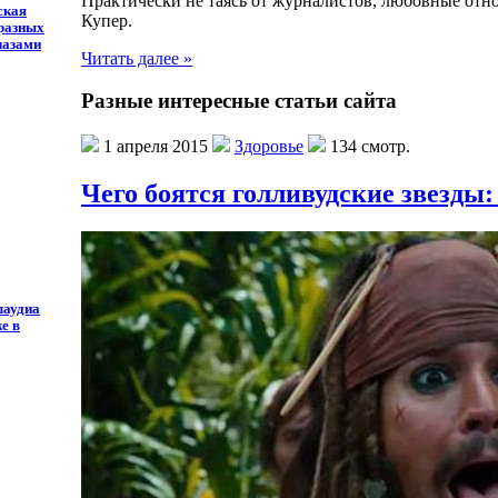
Практически не таясь от журналистов, любовные от
ская
Купер.
 разных
лазами
Читать далее »
Разные интересные статьи сайта
1 апреля 2015
Здоровье
134 смотр.
Чего боятся голливудские звезды
лаудиа
е в