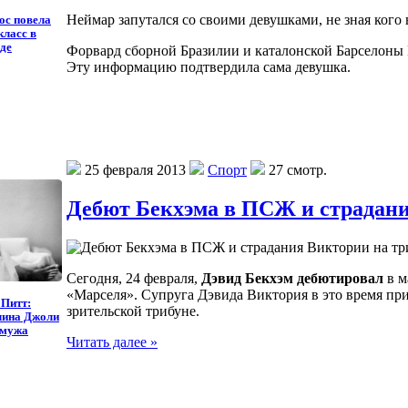
Неймар запутался со своими девушками, не зная кого 
ос повела
класс в
де
Форвард сборной Бразилии и каталонской Барселоны 
Эту информацию подтвердила сама девушка.
25 февраля 2013
Спорт
27 смотр.
Дебют Бекхэма в ПСЖ и страдани
Сегодня, 24 февраля,
Дэвид Бекхэм дебютировал
в м
«Марселя». Супруга Дэвида Виктория в это время пр
 Питт:
зрительской трибуне.
лина Джоли
 мужа
Читать далее »