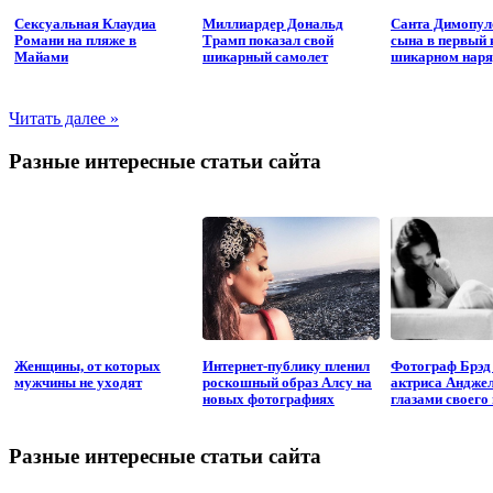
Сексуальная Клаудиа
Миллиардер Дональд
Санта Димопул
Романи на пляже в
Трамп показал свой
сына в первый 
Майами
шикарный самолет
шикарном наря
Читать далее »
Разные интересные статьи сайта
Женщины, от которых
Интернет-публику пленил
Фотограф Брэд
мужчины не уходят
роскошный образ Алсу на
актриса Андже
новых фотографиях
глазами своего
Разные интересные статьи сайта