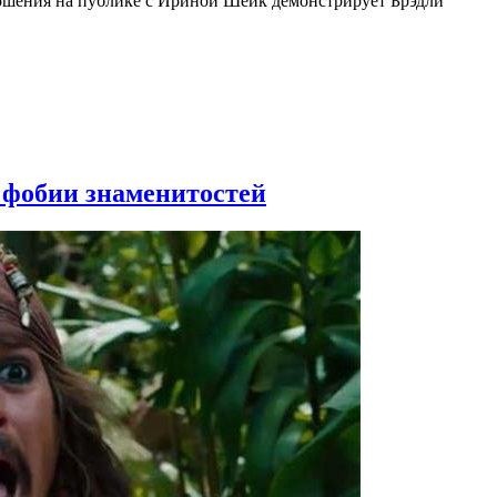
ношения на публике с Ириной Шейк демонстрирует Брэдли
: фобии знаменитостей